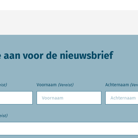
e aan voor de nieuwsbrief
Voornaam
Achternaam
ist)
(Vereist)
(Ver
eist)