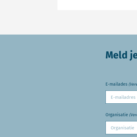
Meld j
E-mailades
(Vere
Organisatie
(Ver