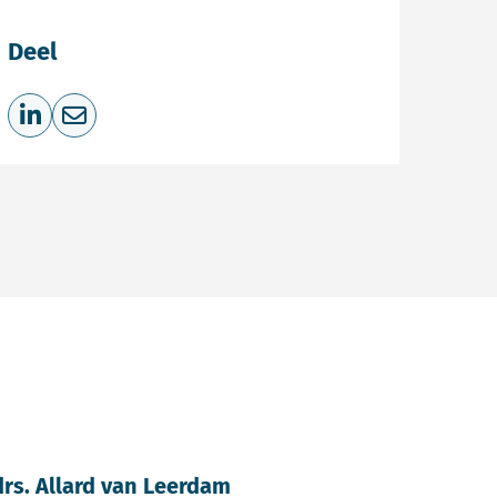
Deel
Deel op LinkedIn
Deel via e-mail
drs. Allard van Leerdam