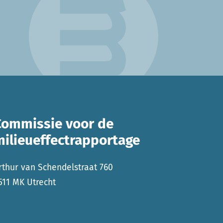
Commissie voor de
milieueffectrapportage
rthur van Schendelstraat 760
511 MK Utrecht