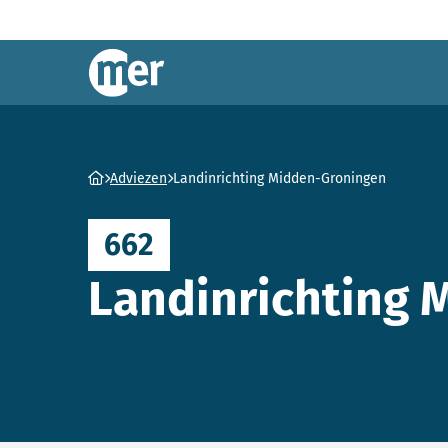
Commissie mer
Ga naar homepage
Adviezen
Landinrichting Midden-Groningen
662
Landinrichting 