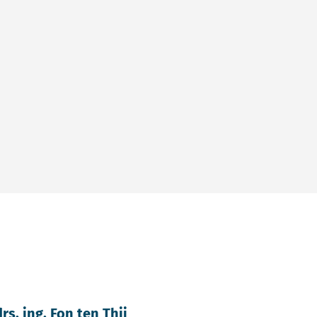
drs. ing. Fon ten Thij