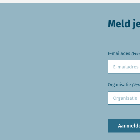
Meld j
E-mailades
(Vere
Organisatie
(Ver
Aanmeld