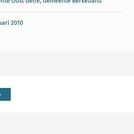
te Oost Gelre, Gemeente Berkelland
uari 2010