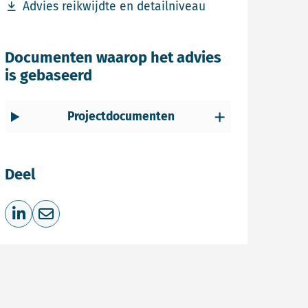
Download bestand Advies reikwijdte en detailniveau
Advies reikwijdte en detailniveau
Documenten waarop het advies
is gebaseerd
Projectdocumenten
Deel
Deel op LinkedIn
Deel via e-mail