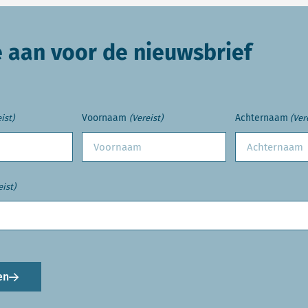
e aan voor de nieuwsbrief
Voornaam
Achternaam
ist)
(Vereist)
(Ver
eist)
en