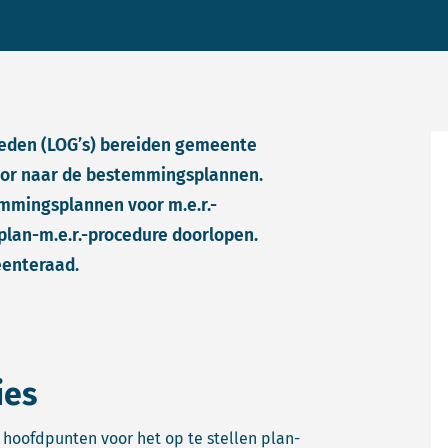
eden (LOG’s) bereiden gemeente
door naar de bestemmingsplannen.
mmingsplannen voor m.e.r.-
 plan-m.e.r.-procedure doorlopen.
eenteraad.
ies
hoofdpunten voor het op te stellen plan-