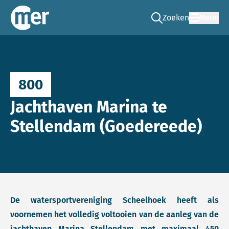
Zoeken
Menu
Ga naar de zoek pag
Commissie mer
800
Jachthaven Marina te
Stellendam (Goedereede)
De watersportvereniging Scheelhoek heeft als
voornemen het volledig voltooien van de aanleg van de
jachthaven Marina Stellendam met maximaal 450