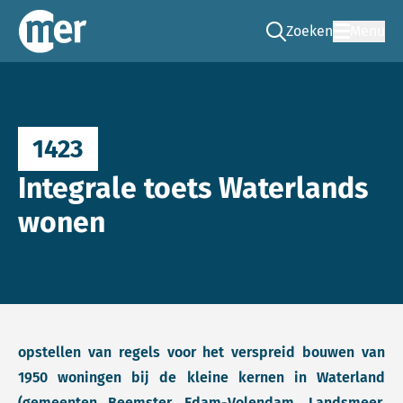
Zoeken
Menu
Ga naar de zoek pag
Commissie mer
1423
Integrale toets Waterlands
wonen
opstellen van regels voor het verspreid bouwen van
1950 woningen bij de kleine kernen in Waterland
(gemeenten Beemster, Edam-Volendam, Landsmeer,