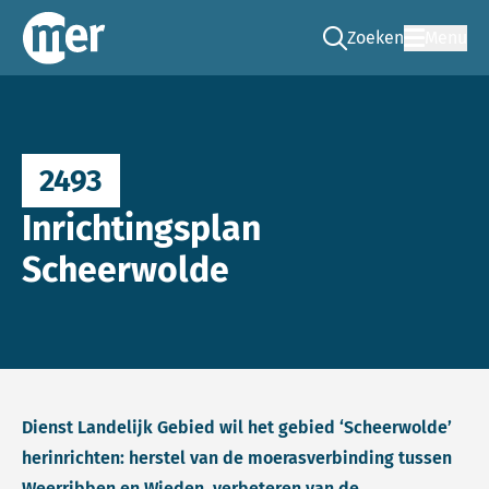
Zoeken
Menu
Ga naar de zoek pag
Commissie mer
2493
Inrichtingsplan
Scheerwolde
Dienst Landelijk Gebied wil het gebied ‘Scheerwolde’
herinrichten: herstel van de moerasverbinding tussen
Weerribben en Wieden, verbeteren van de