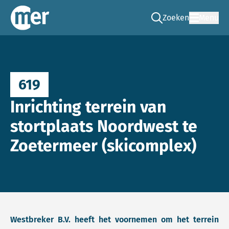
Zoeken
Menu
Ga naar de zoek pag
Commissie mer
619
Inrichting terrein van
stortplaats Noordwest te
Zoetermeer (skicomplex)
Westbreker B.V. heeft het voornemen om het terrein