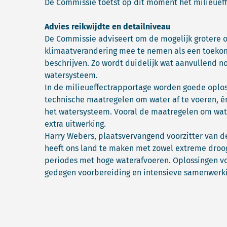
De Commissie toetst op dit moment het milieuef
Advies reikwijdte en detailniveau
De Commissie adviseert om de mogelijk grotere 
klimaatverandering mee te nemen als een toekom
beschrijven. Zo wordt duidelijk wat aanvullend n
watersysteem.
In de milieueffectrapportage worden goede oploss
technische maatregelen om water af te voeren, é
het watersysteem. Vooral de maatregelen om wat
extra uitwerking.
Harry Webers, plaatsvervangend voorzitter van d
heeft ons land te maken met zowel extreme droog
periodes met hoge waterafvoeren. Oplossingen vo
gedegen voorbereiding en intensieve samenwerki