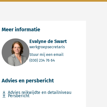
Meer informatie
Evalyne de Swart
werkgroepsecretaris
Email Evalyne de Swart
Stuur mij een email
Bel Evalyne de Swart
(030) 234 76 64
Advies en persbericht
Download bestand Advies reikwijdte en detailniveau
Advies reikwijdte en detailniveau
Download bestand Persbericht
Persbericht