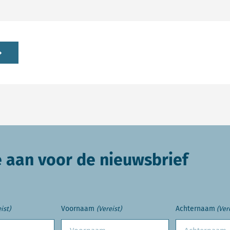
e aan voor de nieuwsbrief
Voornaam
Achternaam
ist)
(Vereist)
(Ver