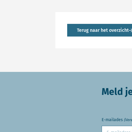
Terug naar het overzicht
Meld j
E-mailades
(Vere