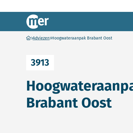
Commissie mer
Ga naar homepage
Adviezen
Hoogwateraanpak Brabant Oost
3913
Hoogwateraanp
Brabant Oost