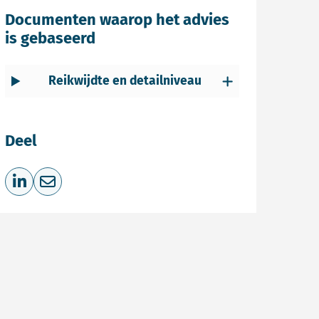
Documenten waarop het advies
is gebaseerd
Reikwijdte en detailniveau
Deel
Deel op LinkedIn
Deel via e-mail