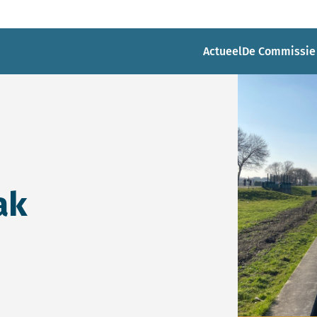
Actueel
De Commissie
ak