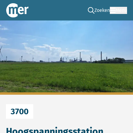
Zoeken
Menu
Ga naar de zoek pag
Commissie mer
3700
Hoogspanningsstation