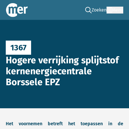
Zoeken
Menu
Ga naar de zoek pag
Commissie mer
1367
Hogere verrijking splijtstof
kernenergiecentrale
Borssele EPZ
Het voornemen betreft het toepassen in de