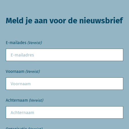
Meld je aan voor de nieuwsbrief
E-mailades
(Vereist)
Voornaam
(Vereist)
Achternaam
(Vereist)