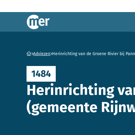
Commissie mer
Ga naar homepage
Adviezen
Herinrichting van de Groene Rivier bij Pa
1484
Herinrichting va
(gemeente Rijn