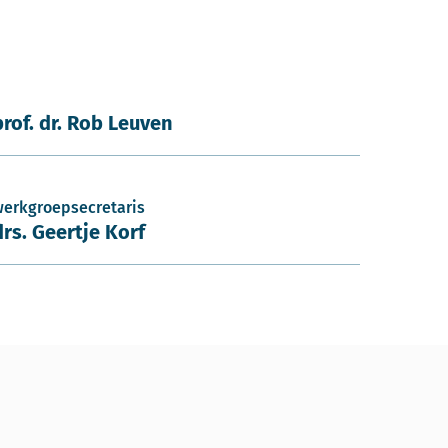
prof. dr. Rob Leuven
werkgroepsecretaris
drs. Geertje Korf