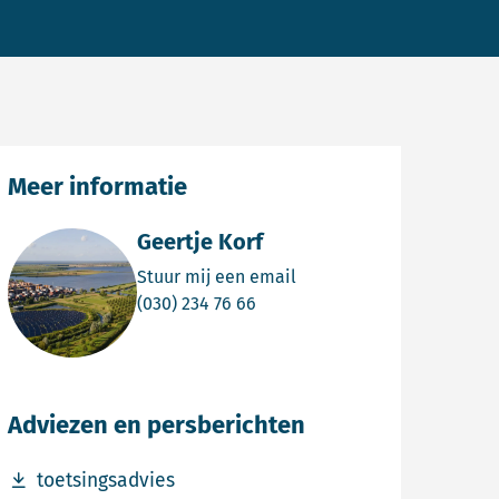
Meer informatie
Geertje Korf
Email Geertje Korf
Stuur mij een email
Bel Geertje Korf
(030) 234 76 66
Adviezen en persberichten
Download bestand toetsingsadvies
toetsingsadvies