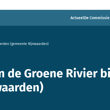
Actueel
De Commissie
nnerden (gemeente Rijnwaarden)
n de Groene Rivier b
waarden)