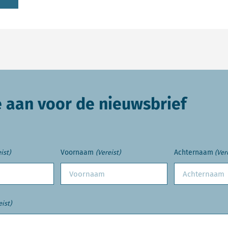
e aan voor de nieuwsbrief
Voornaam
Achternaam
ist)
(Vereist)
(Ver
eist)