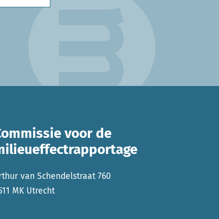
Commissie voor de
milieueffectrapportage
rthur van Schendelstraat 760
511 MK Utrecht