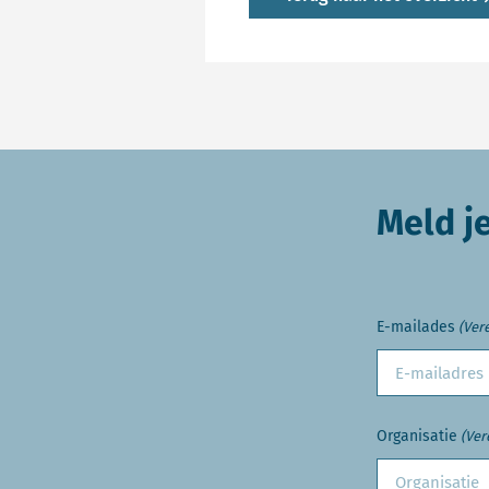
Meld j
E-mailades
(Vere
Organisatie
(Ver