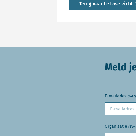
Terug naar het overzicht
Meld j
E-mailades
(Vere
Organisatie
(Ver