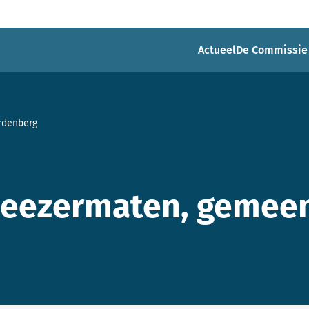
Actueel
De Commissie
rdenberg
Rheezermaten, gemee