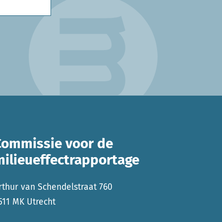
Commissie voor de
milieueffectrapportage
rthur van Schendelstraat 760
511 MK Utrecht