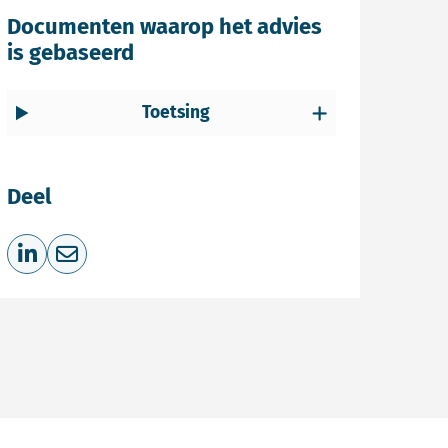
Documenten waarop het advies
is gebaseerd
Toetsing
Deel
Deel op LinkedIn
Deel via e-mail