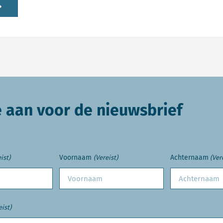
e aan voor de nieuwsbrief
Voornaam
Achternaam
ist)
(Vereist)
(Ver
eist)