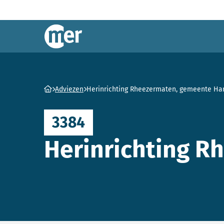
Commissie mer
Ga naar homepage
Adviezen
Herinrichting Rheezermaten, gemeente Ha
3384
Herinrichting 