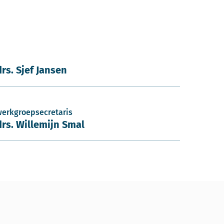
drs. Sjef Jansen
werkgroepsecretaris
drs. Willemijn Smal