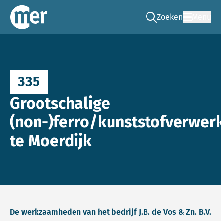
Zoeken
Menu
Ga naar de zoek pag
Commissie mer
335
Grootschalige
(non-)ferro/kunststofverwer
te Moerdijk
De werkzaamheden van het bedrijf J.B. de Vos & Zn. B.V.