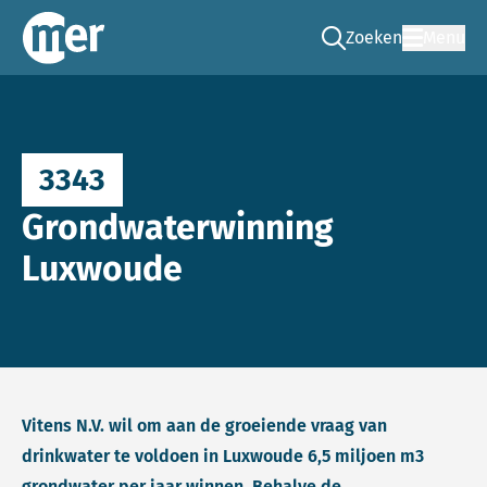
Zoeken
Menu
Ga naar de zoek pag
Commissie mer
3343
Grondwaterwinning
Luxwoude
Vitens N.V. wil om aan de groeiende vraag van
drinkwater te voldoen in Luxwoude 6,5 miljoen m3
grondwater per jaar winnen. Behalve de