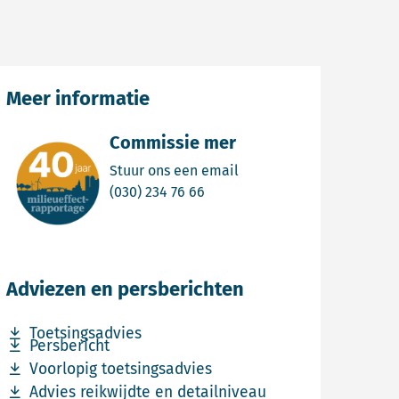
Meer informatie
Commissie mer
Email Commissie mer
Stuur ons een email
Bel Commissie mer
(030) 234 76 66
Adviezen en persberichten
Download bestand Toetsingsadvies
Toetsingsadvies
Download bestand Persbericht
Persbericht
Download bestand Voorlopig toetsingsadvies
Voorlopig toetsingsadvies
Download bestand Advies reikwijdte en detailniveau
Advies reikwijdte en detailniveau