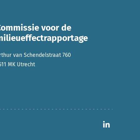
Commissie voor de
milieueffectrapportage
rthur van Schendelstraat 760
511 MK Utrecht
Ga naar 