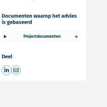
Documenten waarop het advies
is gebaseerd
Projectdocumenten
Deel
Deel op LinkedIn
Deel via e-mail