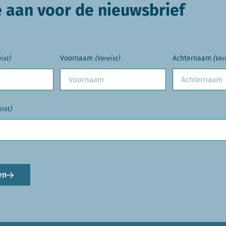
e aan voor de nieuwsbrief
Voornaam
Achternaam
ist)
(Vereist)
(Ver
eist)
en