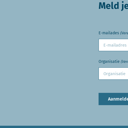
Meld j
E-mailades
(Vere
Organisatie
(Ver
Aanmeld