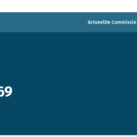
Actueel
De Commissie
69