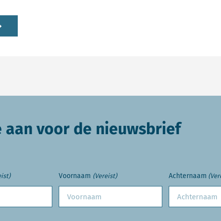
e aan voor de nieuwsbrief
Voornaam
Achternaam
ist)
(Vereist)
(Ver