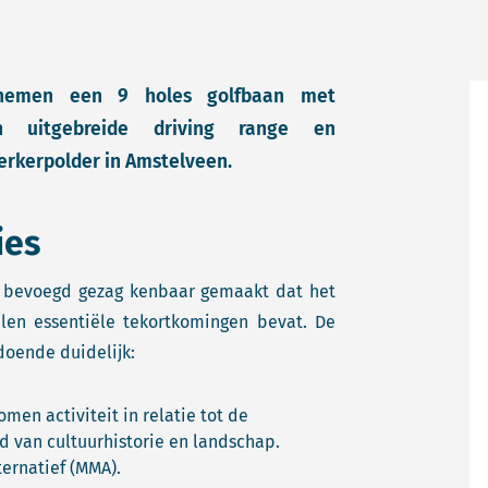
rnemen een 9 holes golfbaan met
en uitgebreide driving range en
kerkerpolder in Amstelveen.
ies
t bevoegd gezag kenbaar gemaakt dat het
en essentiële tekortkomingen bevat. De
oende duidelijk:
men activiteit in relatie tot de
d van cultuurhistorie en landschap.
ternatief (MMA).