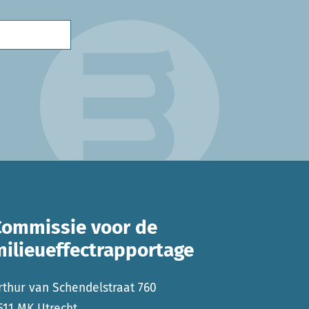
Commissie voor de
milieueffectrapportage
rthur van Schendelstraat 760
511 MK Utrecht