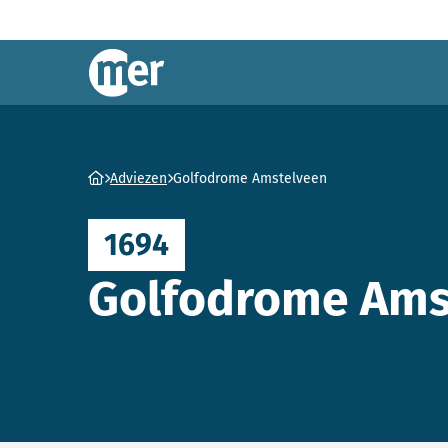
Commissie mer
Ga naar homepage
Adviezen
Golfodrome Amstelveen
1694
Golfodrome Ams