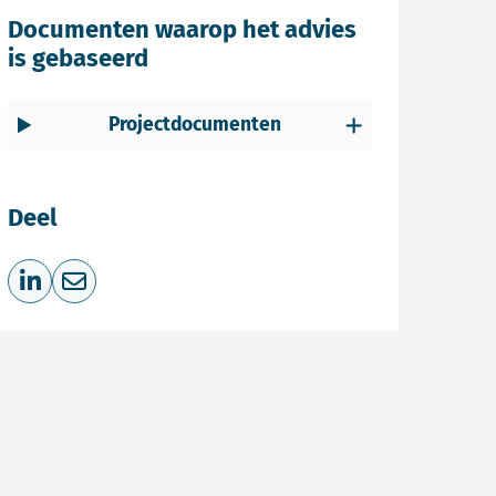
Documenten waarop het advies
is gebaseerd
Projectdocumenten
Deel
Deel op LinkedIn
Deel via e-mail