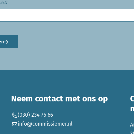
eist)
en
Neem contact met ons op
(030) 234 76 66
info@commissiemer.nl
A
3