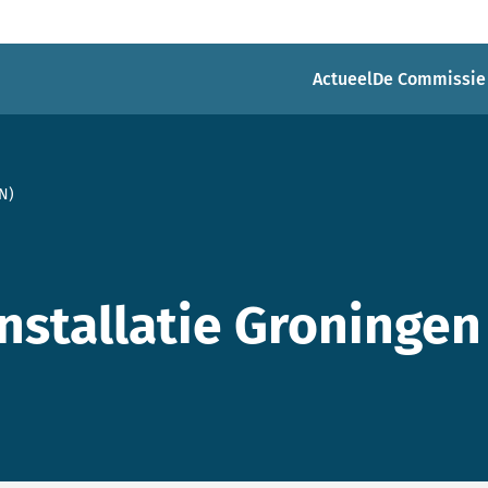
Actueel
De Commissie
N)
installatie Groninge