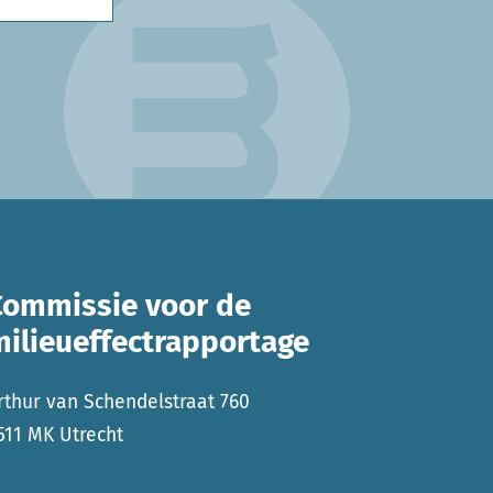
Commissie voor de
milieueffectrapportage
rthur van Schendelstraat 760
511 MK Utrecht