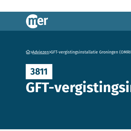
Commissie mer
Ga naar homepage
Adviezen
GFT-vergistingsinstallatie Groningen (OMRI
3811
GFT-vergistings