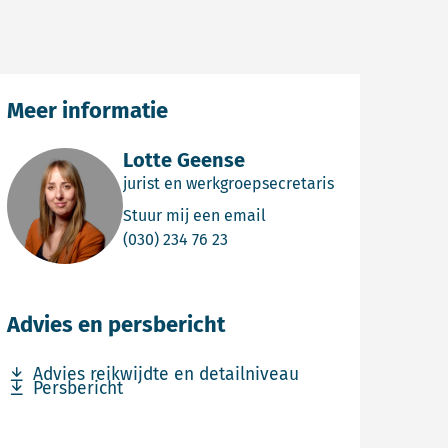
Meer informatie
Lotte Geense
jurist en werkgroepsecretaris
Email Lotte Geense
Stuur mij een email
Bel Lotte Geense
(030) 234 76 23
Advies en persbericht
Download bestand Advies reikwijdte en detailniveau
Advies reikwijdte en detailniveau
Download bestand Persbericht
Persbericht