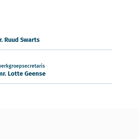
ir. Ruud Swarts
werkgroepsecretaris
mr. Lotte Geense