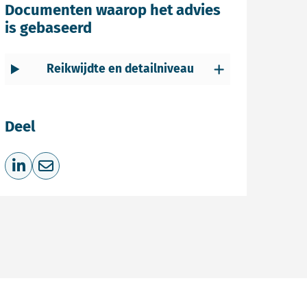
Documenten waarop het advies
is gebaseerd
Reikwijdte en detailniveau
Deel
Deel op LinkedIn
Deel via e-mail