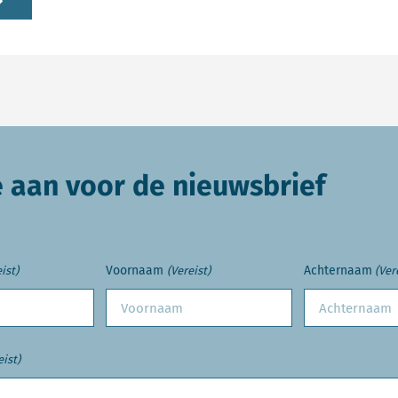
e aan voor de nieuwsbrief
Voornaam
Achternaam
ist)
(Vereist)
(Ver
eist)