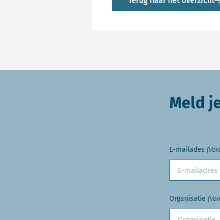
Terug naar het overzicht
Meld j
E-mailades
(Vere
Organisatie
(Ver