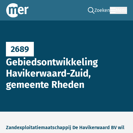
Zoeken
Menu
Ga naar de zoek pag
Commissie mer
2689
Gebiedsontwikkeling
Havikerwaard-Zuid,
gemeente Rheden
Zandexploitatiemaatschappij De Havikerwaard BV wil