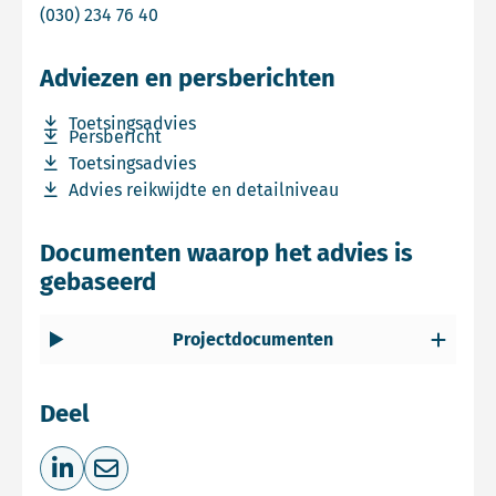
Bel Pieter Jongejans
(030) 234 76 40
Adviezen en persberichten
Download bestand Toetsingsadvies
Toetsingsadvies
Download bestand Persbericht
Persbericht
Download bestand Toetsingsadvies
Toetsingsadvies
Download bestand Advies reikwijdte en detailniveau
Advies reikwijdte en detailniveau
Documenten waarop het advies is
gebaseerd
Projectdocumenten
Deel
Deel op LinkedIn
Deel via e-mail