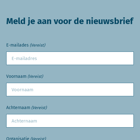
Meld je aan voor de nieuwsbrief
E-mailades
(Vereist)
Voornaam
(Vereist)
Achternaam
(Vereist)
Organisatie
(Vereist)