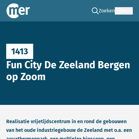
Zoeken
Menu
Ga naar de zoek pag
Commissie mer
1413
Fun City De Zeeland Bergen
op Zoom
Realisatie vrijetijdscentrum in en rond de gebouwen
van het oude industriegebouw de Zeeland met o.a. een
aquathermenpark, een multiplex bioscoop, een