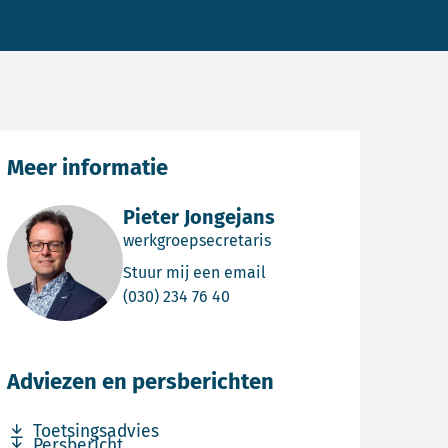
Meer informatie
Pieter Jongejans
werkgroepsecretaris
Email Pieter Jongejans
Stuur mij een email
Bel Pieter Jongejans
(030) 234 76 40
Adviezen en persberichten
Download bestand Toetsingsadvies
Toetsingsadvies
Download bestand Persbericht
Persbericht