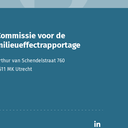
Commissie voor de
milieueffectrapportage
rthur van Schendelstraat 760
511 MK Utrecht
Ga naar 