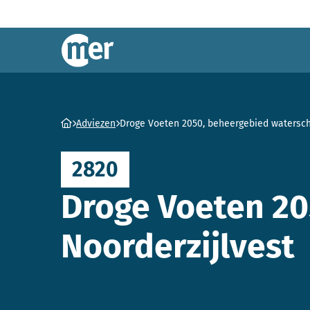
Commissie mer
Ga naar homepage
Adviezen
Droge Voeten 2050, beheergebied watersch
2820
Droge Voeten 20
Noorderzijlvest