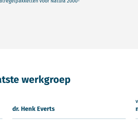
atregelpakketten voor Natura 2000-
atste werkgroep
v
dr. Henk Everts