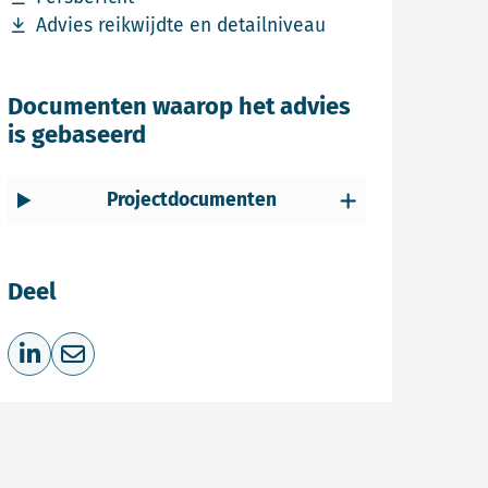
Download bestand Advies reikwijdte en detailniveau
Advies reikwijdte en detailniveau
Documenten waarop het advies
is gebaseerd
Projectdocumenten
Deel
Deel op LinkedIn
Deel via e-mail