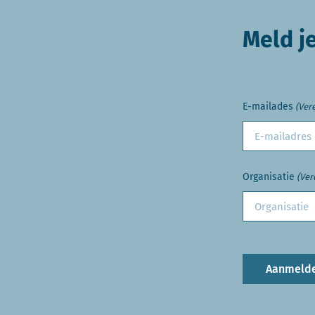
Meld j
E-mailades
(Vere
Organisatie
(Ver
Aanmeld