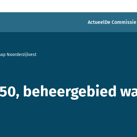
Actueel
De Commissie
ap Noorderzijlvest
50, beheergebied w