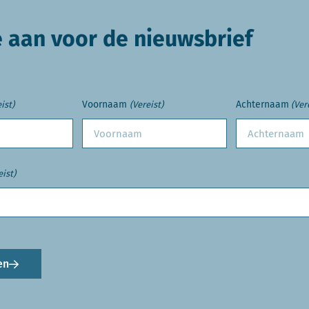
e aan voor de nieuwsbrief
Voornaam
Achternaam
ist)
(Vereist)
(Ver
eist)
en