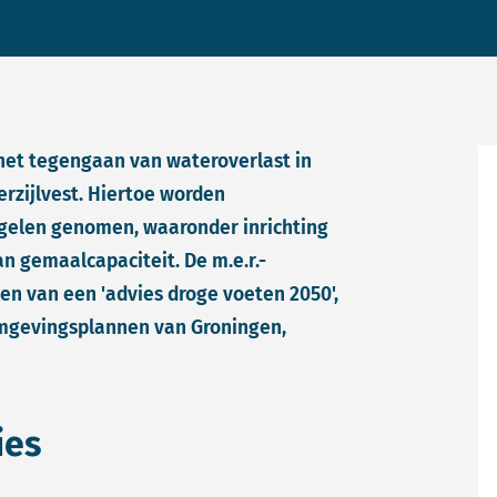
p het tegengaan van wateroverlast in
rzijlvest. Hiertoe worden
gelen genomen, waaronder inrichting
n gemaalcapaciteit. De m.e.r.-
en van een 'advies droge voeten 2050',
omgevingsplannen van Groningen,
ies