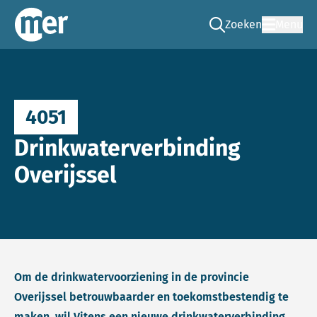
Zoeken
Menu
Ga naar de zoek pag
Commissie mer
4051
Drinkwaterverbinding
Overijssel
Om de drinkwatervoorziening in de provincie
Overijssel betrouwbaarder en toekomstbestendig te
maken, wil Vitens een nieuwe drinkwaterverbinding