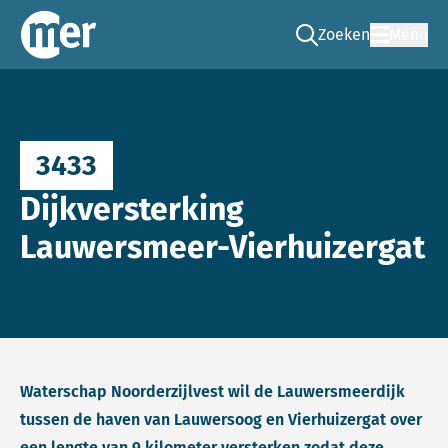
Zoeken
Menu
Ga naar de zoek pag
Commissie mer
3433
Dijkversterking
Lauwersmeer-Vierhuizergat
Waterschap Noorderzijlvest wil de Lauwersmeerdijk
tussen de haven van Lauwersoog en Vierhuizergat over
een lengte van 9 kilometer versterken zodat deze