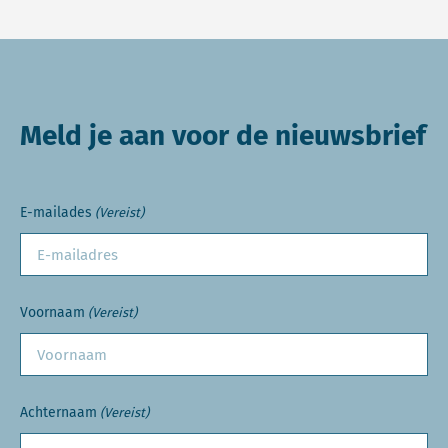
Meld je aan voor de nieuwsbrief
E-mailades
(Vereist)
Voornaam
(Vereist)
Achternaam
(Vereist)