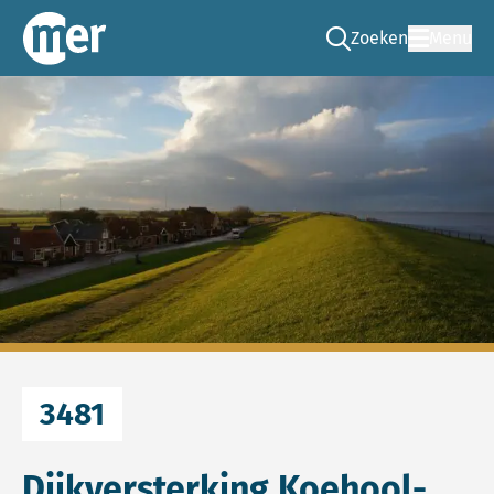
Zoeken
Menu
Ga naar de zoek pag
Commissie mer
3481
Dijkversterking Koehool-