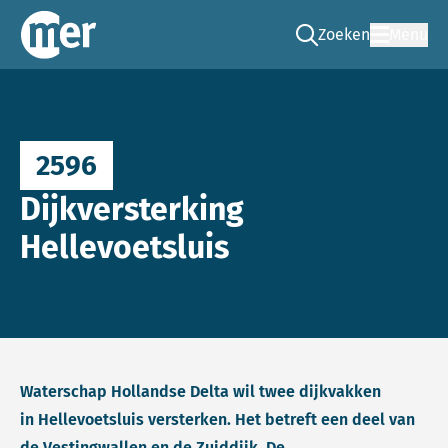
Zoeken
Menu
Ga naar de zoek pag
Commissie mer
2596
Dijkversterking
Hellevoetsluis
Waterschap Hollandse Delta wil twee dijkvakken
in Hellevoetsluis versterken. Het betreft een deel van
de Vestingwallen en de Zuiddijk. De