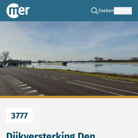
Zoeken
Menu
Ga naar de zoek pag
Commissie mer
3777
Dijkversterking Den