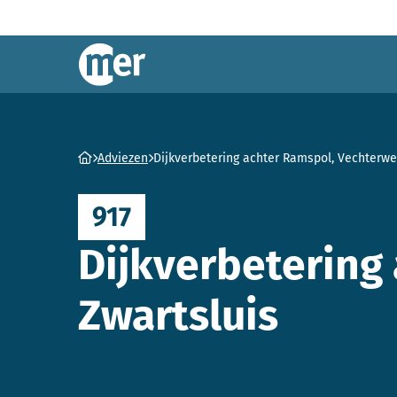
Commissie mer
Ga naar homepage
Adviezen
Dijkverbetering achter Ramspol, Vechterwe
917
Dijkverbetering
Zwartsluis