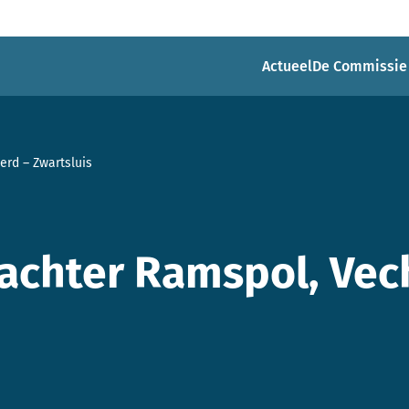
Actueel
De Commissie
erd – Zwartsluis
 achter Ramspol, Vec