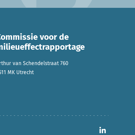
Commissie voor de
milieueffectrapportage
rthur van Schendelstraat 760
511 MK Utrecht
Ga naar 