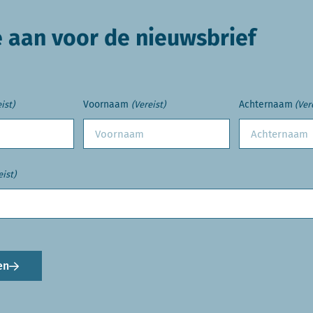
e aan voor de nieuwsbrief
Voornaam
Achternaam
ist)
(Vereist)
(Ver
eist)
en