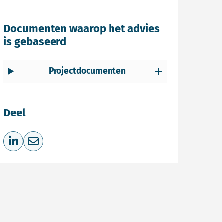
Documenten waarop het advies
is gebaseerd
Projectdocumenten
Deel
Deel op LinkedIn
Deel via e-mail