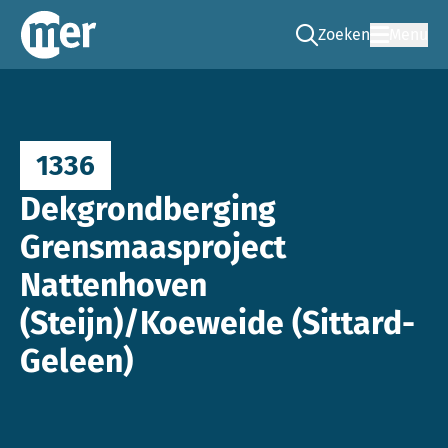
Zoeken
Menu
Ga naar de zoek pag
Commissie mer
1336
Dekgrondberging
Grensmaasproject
Nattenhoven
(Steijn)/Koeweide (Sittard-
Geleen)