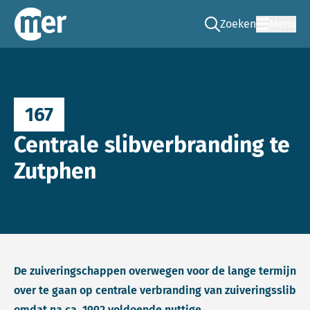
Zoeken
Menu
Ga naar de zoek pag
Commissie mer
167
Centrale slibverbranding te
Zutphen
De zuiveringschappen overwegen voor de lange termijn
over te gaan op centrale verbranding van zuiveringsslib
omdat na ca. 1992 voldoende nuttige