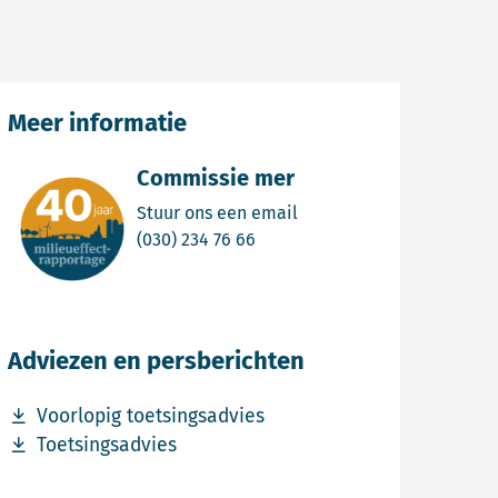
Meer informatie
Commissie mer
Email Commissie mer
Stuur ons een email
Bel Commissie mer
(030) 234 76 66
Adviezen en persberichten
Download bestand Voorlopig toetsingsadvies
Voorlopig toetsingsadvies
Download bestand Toetsingsadvies
Toetsingsadvies