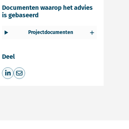
Documenten waarop het advies
is gebaseerd
Projectdocumenten
Deel
Deel op LinkedIn
Deel via e-mail