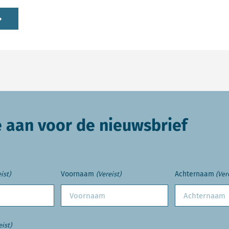
e aan voor de nieuwsbrief
Voornaam
Achternaam
ist)
(Vereist)
(Ver
eist)