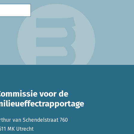
Commissie voor de
milieueffectrapportage
rthur van Schendelstraat 760
511 MK Utrecht