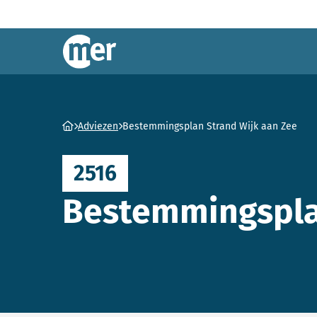
Commissie mer
Ga naar homepage
Adviezen
Bestemmingsplan Strand Wijk aan Zee
2516
Bestemmingsplan