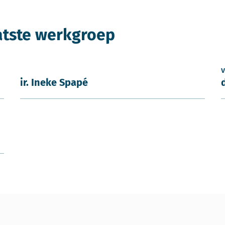
atste werkgroep
v
ir. Ineke Spapé