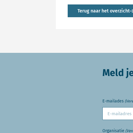
Terug naar het overzicht
Meld j
E-mailades
(Vere
Organisatie
(Ver