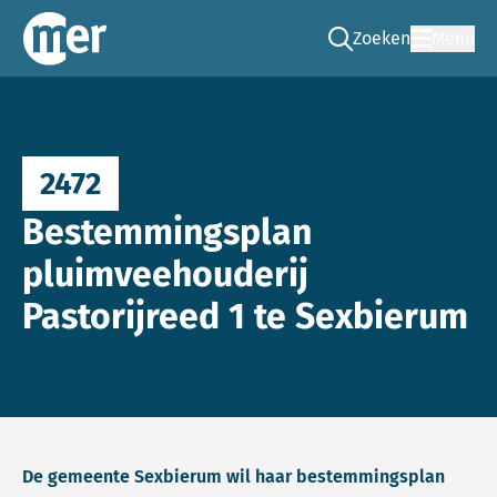
Zoeken
Menu
Ga naar de zoek pag
Commissie mer
2472
Bestemmingsplan
pluimveehouderij
Pastorijreed 1 te Sexbierum
De gemeente Sexbierum wil haar bestemmingsplan