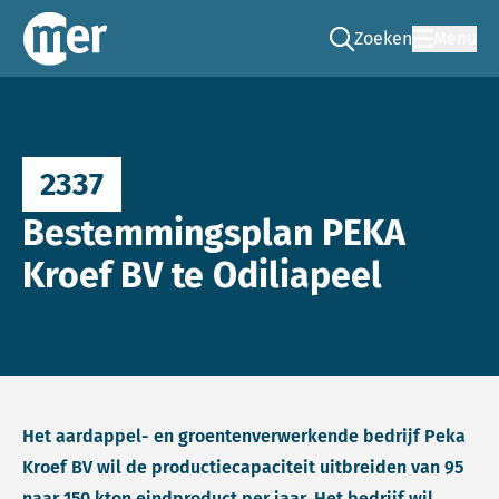
Zoeken
Menu
Ga naar de zoek pag
Commissie mer
2337
Bestemmingsplan PEKA
Kroef BV te Odiliapeel
Het aardappel- en groentenverwerkende bedrijf Peka
Kroef BV wil de productiecapaciteit uitbreiden van 95
naar 150 kton eindproduct per jaar. Het bedrijf wil