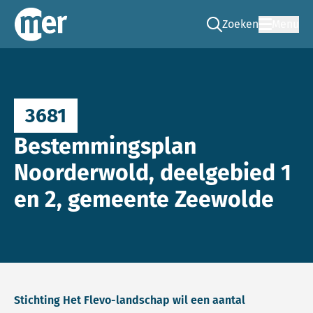
Zoeken
Menu
Ga naar de zoek pag
Commissie mer
3681
Bestemmingsplan
Noorderwold, deelgebied 1
en 2, gemeente Zeewolde
Stichting Het Flevo-landschap wil een aantal