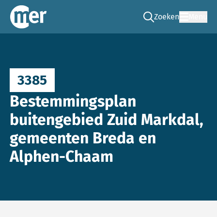
Zoeken
Menu
Ga naar de zoek pag
Commissie mer
3385
Bestemmingsplan
buitengebied Zuid Markdal,
gemeenten Breda en
Alphen-Chaam