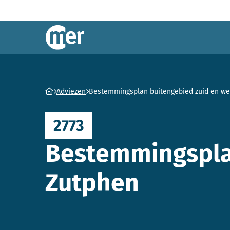
Commissie mer
Ga naar homepage
Adviezen
Bestemmingsplan buitengebied zuid en we
2773
Bestemmingspla
Zutphen