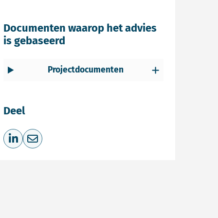
Documenten waarop het advies
is gebaseerd
Projectdocumenten
Deel
Deel op LinkedIn
Deel via e-mail