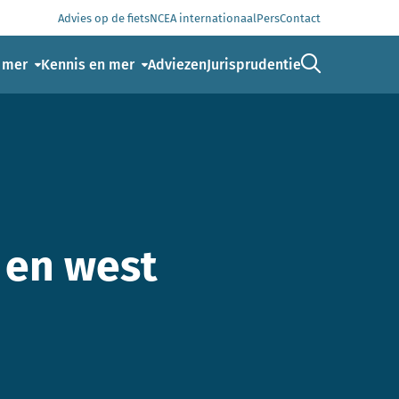
Advies op de fiets
NCEA internationaal
Pers
Contact
Ga naar de 
 mer
Kennis en mer
Adviezen
Jurisprudentie
 en west