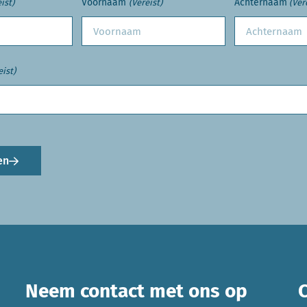
Voornaam
Achternaam
ist)
(Vereist)
(Ver
eist)
en
Neem contact met ons op