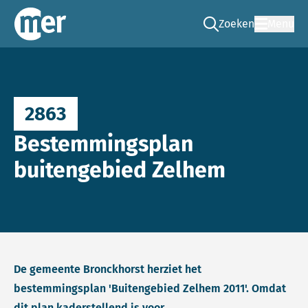
Zoeken
Menu
Ga naar de zoek pag
Commissie mer
2863
Bestemmingsplan
buitengebied Zelhem
De gemeente Bronckhorst herziet het
bestemmingsplan 'Buitengebied Zelhem 2011'. Omdat
dit plan kaderstellend is voor