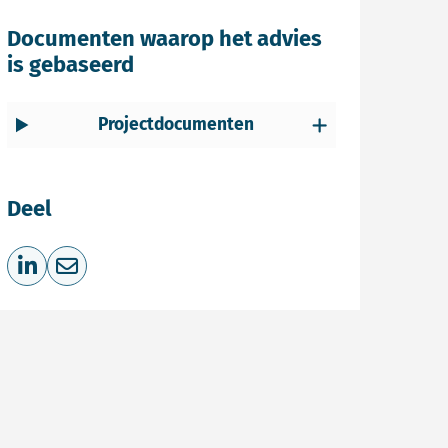
Documenten waarop het advies
is gebaseerd
Projectdocumenten
Deel
Deel op LinkedIn
Deel via e-mail