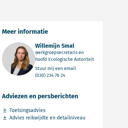
Meer informatie
Willemijn Smal
werkgroepsecretaris en
hoofd Ecologische Autoriteit
Email Willemijn Smal
Stuur mij een email
Bel Willemijn Smal
(030) 234 76 24
Adviezen en persberichten
Download bestand Toetsingsadvies
Toetsingsadvies
Download bestand Advies reikwijdte en detailniveau
Advies reikwijdte en detailniveau