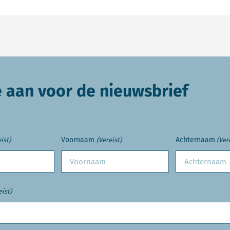
e aan voor de nieuwsbrief
Voornaam
Achternaam
ist)
(Vereist)
(Ver
eist)