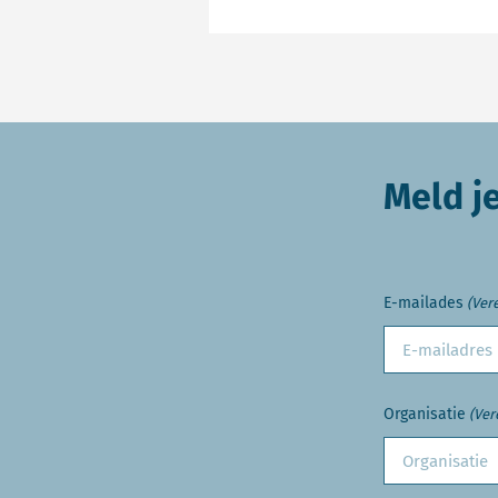
Meld j
E-mailades
(Vere
Organisatie
(Ver