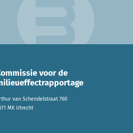
Commissie voor de
milieueffectrapportage
rthur van Schendelstraat 760
511 MK Utrecht