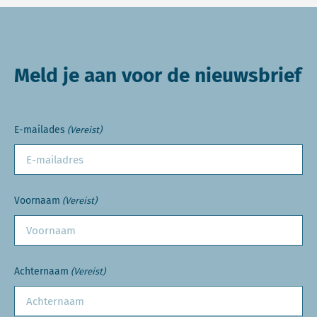
Meld je aan voor de nieuwsbrief
E-mailades
(Vereist)
Voornaam
(Vereist)
Achternaam
(Vereist)