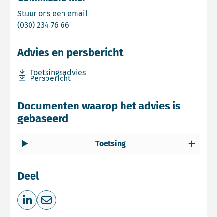
Email Commissie mer
Stuur ons een email
Bel Commissie mer
(030) 234 76 66
Advies en persbericht
Download bestand Toetsingsadvies
Toetsingsadvies
Download bestand Persbericht
Persbericht
Documenten waarop het advies is
gebaseerd
Toetsing
Deel
Deel op LinkedIn
Deel via e-mail