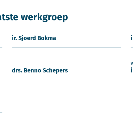
atste werkgroep
ir. Sjoerd Bokma
i
v
drs. Benno Schepers