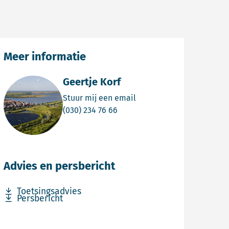
Meer informatie
Geertje Korf
Email Geertje Korf
Stuur mij een email
Bel Geertje Korf
(030) 234 76 66
Advies en persbericht
Download bestand Toetsingsadvies
Toetsingsadvies
Download bestand Persbericht
Persbericht