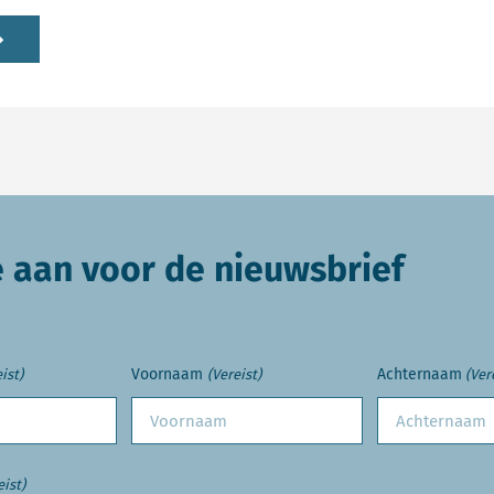
e aan voor de nieuwsbrief
Voornaam
Achternaam
ist)
(Vereist)
(Ver
eist)