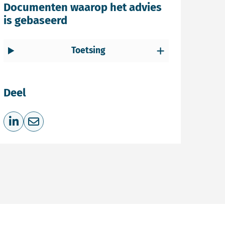
Documenten waarop het advies
is gebaseerd
Toetsing
Deel
Deel op LinkedIn
Deel via e-mail