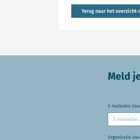
Terug naar het overzicht
Meld j
E-mailades
(Vere
Organisatie
(Ver