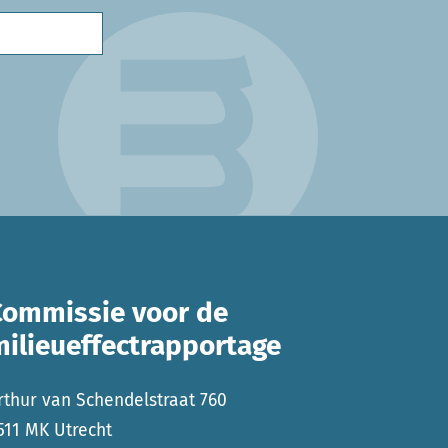
Commissie voor de
milieueffectrapportage
rthur van Schendelstraat 760
511 MK Utrecht