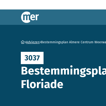
Commissie mer
Ga naar homepage
Adviezen
Bestemmingsplan Almere Centrum Weerwat
3037
Bestemmingspla
Floriade