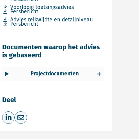
Download bestand Voorlopig toetsingsadvies
Voorlopig toetsingsadvies
Download bestand Persbericht
Persbericht
Download bestand Advies reikwijdte en detailniveau
Advies reikwijdte en detailniveau
Download bestand Persbericht
Persbericht
Documenten waarop het advies
is gebaseerd
Projectdocumenten
Deel
Deel op LinkedIn
Deel via e-mail