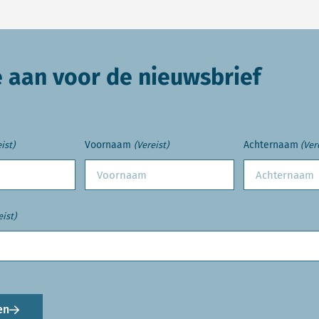
e aan voor de nieuwsbrief
Voornaam
Achternaam
ist)
(Vereist)
(Ver
eist)
en