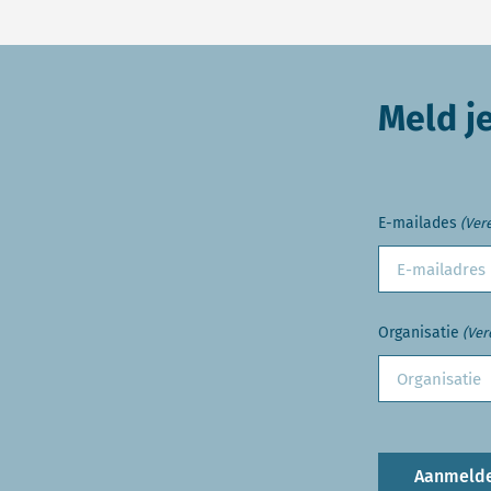
Meld j
E-mailades
(Vere
Organisatie
(Ver
Aanmeld