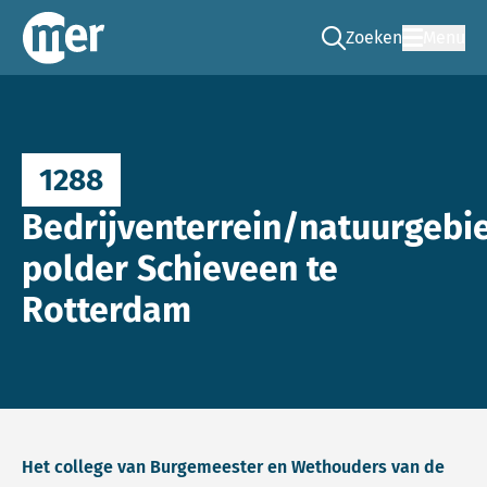
Zoeken
Menu
Ga naar de zoek pag
Commissie mer
1288
Bedrijventerrein/natuurgebi
polder Schieveen te
Rotterdam
Het college van Burgemeester en Wethouders van de