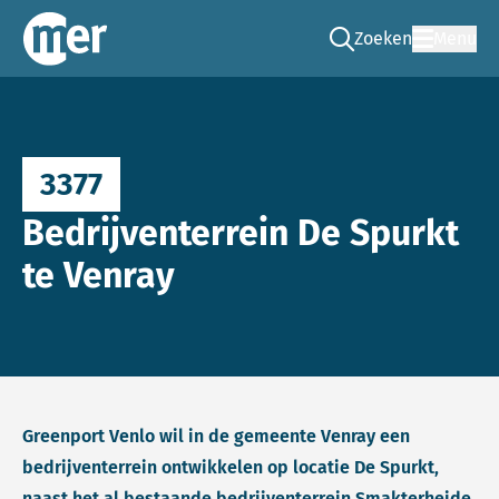
Zoeken
Menu
Ga naar de zoek pag
Commissie mer
3377
Bedrijventerrein De Spurkt
te Venray
Greenport Venlo wil in de gemeente Venray een
bedrijventerrein ontwikkelen op locatie De Spurkt,
naast het al bestaande bedrijventerrein Smakterheide.