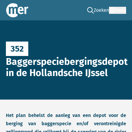
Zoeken
Menu
Ga naar de zoek pag
Commissie mer
352
Baggerspeciebergingsdepot
in de Hollandsche IJssel
Het plan behelst de aanleg van een depot voor de
berging van baggerspecie en/of verontreinigde
zellinggrond die vrijkomt bij de sanering van de rivier