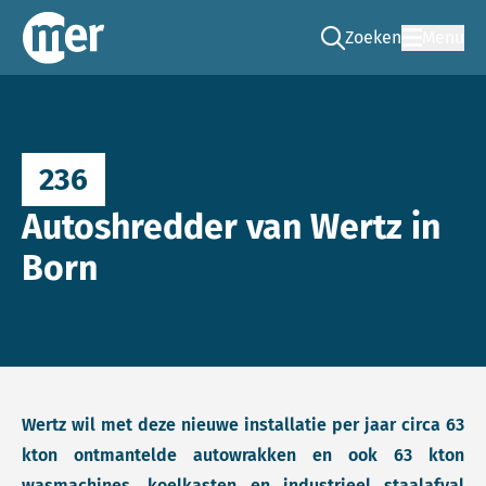
Zoeken
Menu
Ga naar de zoek pag
Commissie mer
236
Autoshredder van Wertz in
Born
Wertz wil met deze nieuwe installatie per jaar circa 63
kton ontmantelde autowrakken en ook 63 kton
wasmachines, koelkasten en industrieel staalafval