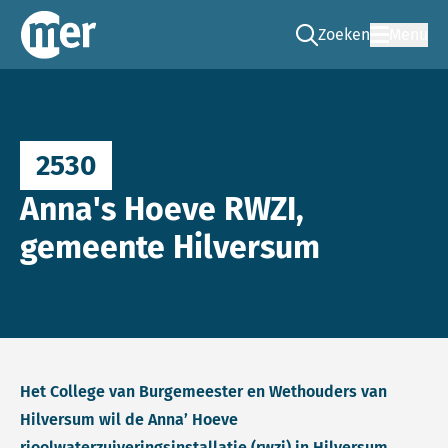
Zoeken
Menu
Ga naar de zoek pag
Commissie mer
2530
Anna's Hoeve RWZI,
gemeente Hilversum
Het College van Burgemeester en Wethouders van
Hilversum wil de Anna’ Hoeve
rioolwaterzuiveringsinstallatie (rwzi) in Hilversum