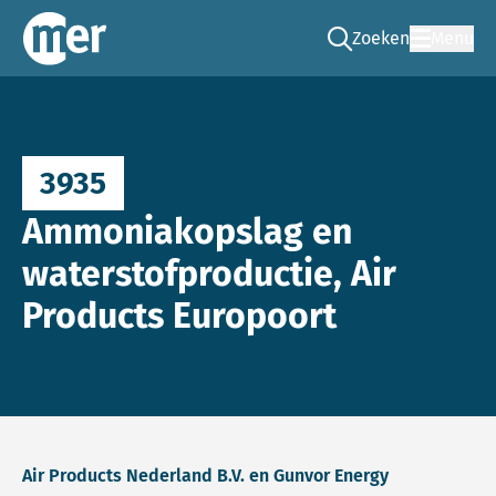
Zoeken
Menu
Ga naar de zoek pag
Commissie mer
3935
Ammoniakopslag en
waterstofproductie, Air
Products Europoort
Air Products Nederland B.V. en Gunvor Energy