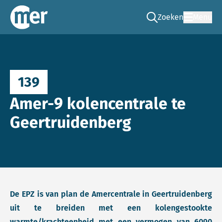
Zoeken
Menu
Ga naar de zoek pag
Commissie mer
139
Amer-9 kolencentrale te
Geertruidenberg
De EPZ is van plan de Amercentrale in Geertruidenberg
uit te breiden met een kolengestookte
warmte/krachteenheid met een vermogen van 6090