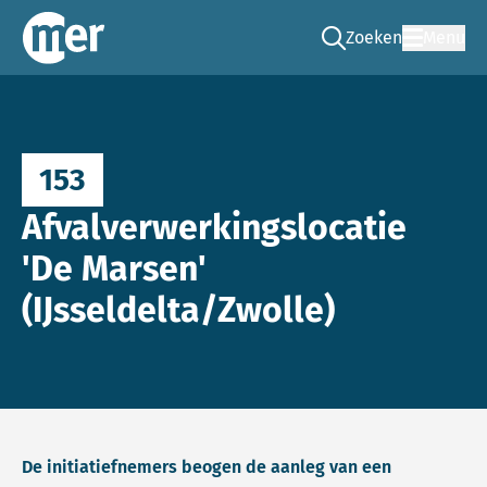
Zoeken
Menu
Ga naar de zoek pag
Commissie mer
153
Afvalverwerkingslocatie
'De Marsen'
(IJsseldelta/Zwolle)
De initiatiefnemers beogen de aanleg van een