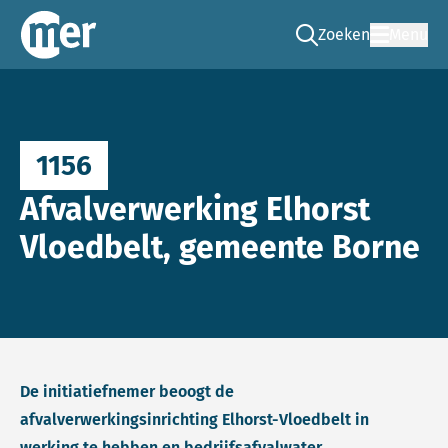
Zoeken
Menu
Ga naar de zoek pag
Commissie mer
1156
Afvalverwerking Elhorst
Vloedbelt, gemeente Borne
De initiatiefnemer beoogt de
afvalverwerkingsinrichting Elhorst-Vloedbelt in
werking te hebben en bedrijfsafvalwater,