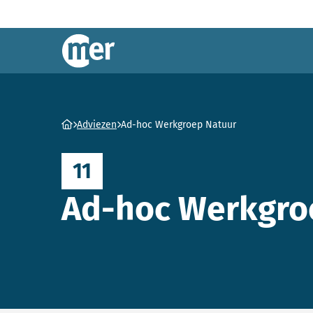
Commissie mer
Ga naar homepage
Adviezen
Ad-hoc Werkgroep Natuur
11
Ad-hoc Werkgro