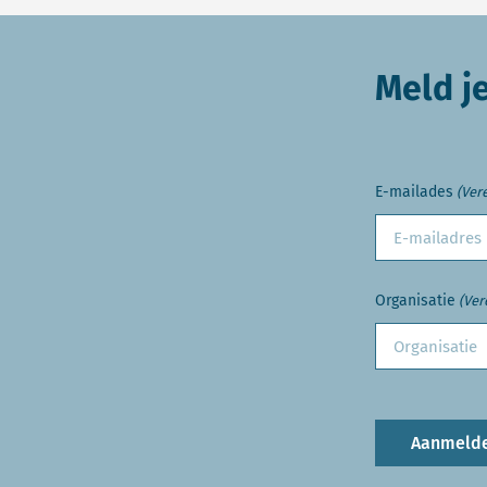
Meld j
E-mailades
(Vere
Organisatie
(Ver
Aanmeld