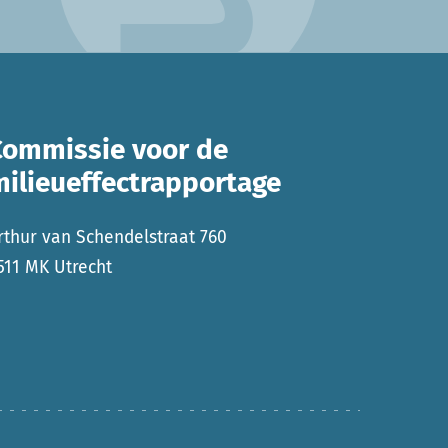
Commissie voor de
milieueffectrapportage
rthur van Schendelstraat 760
511 MK Utrecht