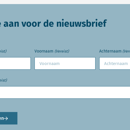
e aan voor de nieuwsbrief
Voornaam
Achternaam
ist)
(Vereist)
(Ver
eist)
en