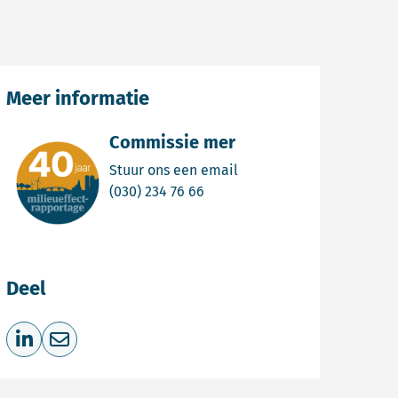
Meer informatie
Commissie mer
Email Commissie mer
Stuur ons een email
Bel Commissie mer
(030) 234 76 66
Deel
Deel op LinkedIn
Deel via e-mail